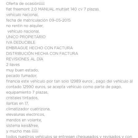
Oferta de ocasión¡¡¡¡¡¡
fiat freemont 2.0 MANUAL multijet 140 cv 7 plazas.
vehículo nacional,
fecha de matriculación 09-05-2015
no rentin no alquiler,
vehículo nacional,
UNICO PROPIETARIO
IVA DEDUCIBLE
EMBRAGUE HECHO CON FACTURA
DISTRIBUCIÓN HECHA CON FACTURA
REVISIONES AL DÍA
2 llaves
muy buen estado,
pecado fumador,
financia este vehículo por tan solo 12989 euros , pago del vehículo al
contado 12990 euros, se acepta vehículo como parte de pago,
equipamiento 7 plazas,
cristales tintados,
llantas en 17,
climatizador cuatrizona,
elevalunas electricos,
mandos en volante,
sistema keis&free,
y mucho mas ¡¡¡¡¡¡¡
todos nuestros vehículos se entregan chequeados y revisados ​​y con