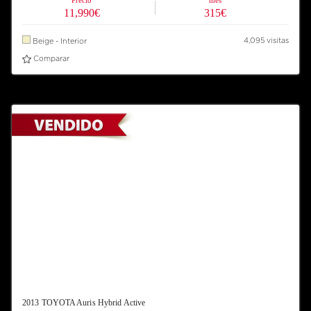
Precio
mes
11,990€
315€
4,095 visitas
Beige - Interior
Comparar
2013 TOYOTA Auris Hybrid Active