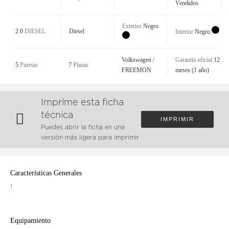
Vendidos
Exterior
Negro
2.0
DIESEL
Diesel
Interior
Negro
Volkswagen /
Garantía oficial
12
5
Puertas
7
Plazas
FREEMON
meses (1 año)
Impríme esta ficha
técnica
IMPRIMIR
Puedes abrir la ficha en una
versión más ligera para imprimir
Características Generales
1
Equipamiento