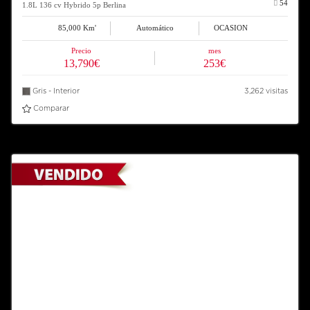
54
1.8L 136 cv Hybrido 5p Berlina
85,000 Km'
Automático
OCASION
Precio
mes
13,790€
253€
Gris - Interior
3,262 visitas
Comparar