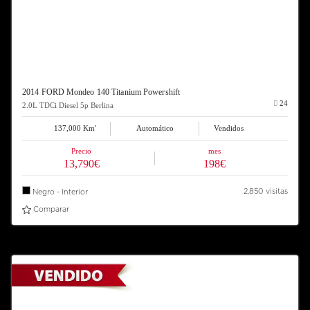
2014 FORD Mondeo 140 Titanium Powershift
24
2.0L TDCi Diesel 5p Berlina
137,000 Km'
Automático
Vendidos
Precio
mes
13,790€
198€
2,850 visitas
Negro - Interior
Comparar