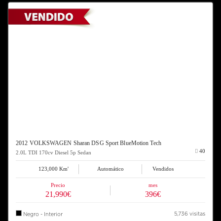
2012 VOLKSWAGEN Sharan DSG Sport BlueMotion Tech
40
2.0L TDI 170cv Diesel 5p Sedan
123,000 Km'
Automático
Vendidos
Precio
mes
21,990€
396€
5,736 visitas
Negro - Interior