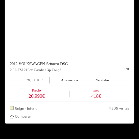
2012 VOLKSWAGEN Scirocco DSG
20
2.0L TSI 210cv Gasolina 3p Coupé
78,000 Km'
Automático
Vendidos
Precio
mes
20,990€
418€
4,309 visitas
Beige - Interior
Comparar