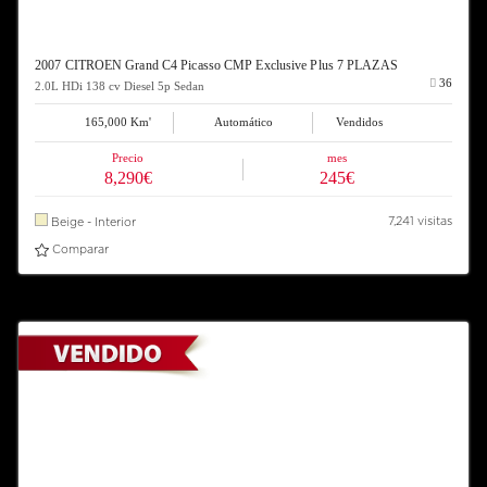
2007 CITROEN Grand C4 Picasso CMP Exclusive Plus 7 PLAZAS
36
2.0L HDi 138 cv Diesel 5p Sedan
165,000 Km'
Automático
Vendidos
Precio
mes
8,290€
245€
7,241 visitas
Beige - Interior
Comparar