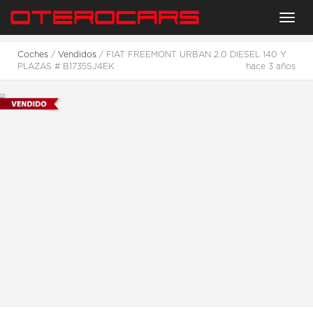
Menu
Coches
/
Vendidos
/ FIAT FREEMONT URBAN 2.0 DIESEL 140 Y
PLAZAS # B1735SJ4EK
hace 3 años
2