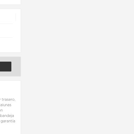
 trasero,
valunas
en
 bandeja
 garantía