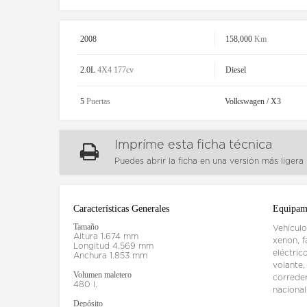
2008
158,000
Km
2.0L
4X4 177cv
Diesel
5
Puertas
Volkswagen / X3
Impríme esta ficha técnica
Puedes abrir la ficha en una versión más ligera
Características Generales
Equipam
Tamaño
Vehículo
Altura 1.674 mm
xenon, f
Longitud 4.569 mm
eléctric
Anchura 1.853 mm
volante,
Volumen maletero
correder
480 l.
naciona
Depósito