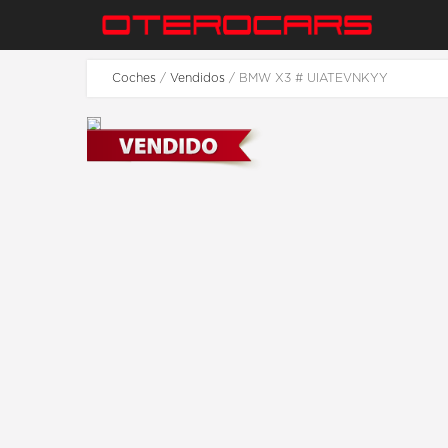
Coches
/
Vendidos
/ BMW X3 # UIATEVNKYY
2