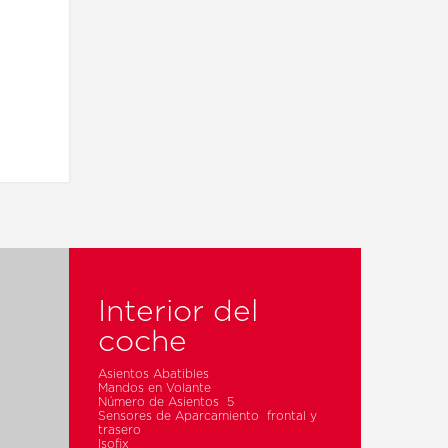
Interior del
coche
R
Asientos Abatibles
Mandos en Volante
Número de Asientos 5
Sensores de Aparcamiento frontal y
trasero
Isofix