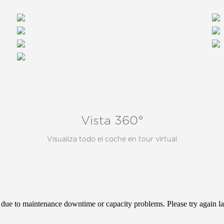
Vista 360°
Visualiza todo el coche en tour virtual
CONTACTAR
Hablamos inglés y español // We speak english and spanish.
emos en los horarios indicados, su mensaje será revisado y en el brevedad responderemos su inqu