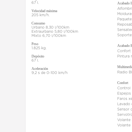
67 l.
Acabado In
Alfombri
Velocidad máxima
Molduras
205 km/h.
Paquete
Consumo
Reposab
Urbano 8,30 l/100km
Sensate
Extraurbano 5,80 l/100km
Soporte 
Mixto 6,70 l/100km
Peso
Acabado E
1.825 kg.
Confort 
Depósito
Pintura 
67 l.
Multimedi
Aceleración
Radio B
9,2 s de 0-100 km/h
Confort
Control
Espejos 
Faros xe
Lavado 
Sensor d
Servotr
Volante
Volante 