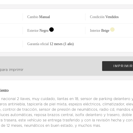
Cambio
Manual
Condición
Vendidos
Exterior
Negro
Interior
Beige
Garantía oficial
12 meses (1 año)
IMPRIMIR
 para imprimir
iento
 nacional 2 llaves, muy cuidado, llantas en 18, sensor de parking delantero y
aros antiniebla, tapicería de piel mixta, espejos eléctricos, climatizador, ele
o, control de tracción, sensor de presión de neumáticos, radio cd, mandos 
 luces automáticas, reposa brazos central, isofix delantero y trasero, doble
a trasera, este vehículo se entrega trasferido y con la revisión hecha y con
l de 12 meses, neumáticos en buen estado, y muchos mas.