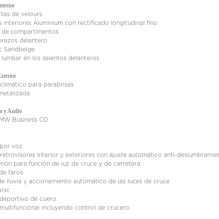
terior
llas de velours
 interiores Aluminium con rectificado longitudinal fino
 de compartimentos
razos delantero
c Sandbeige
lumbar en los asientos delanteros
xterior
climático para parabrisas
metalizada
a y Audio
MW Business CD
 por voz
retrovisores interior y exteriores con ajuste automático anti-deslumbramie
nón para función de luz de cruce y de carretera
de faros
e lluvia y accionamiento automático de las luces de cruce
onic
 deportivo de cuero
multifuncional incluyendo control de crucero