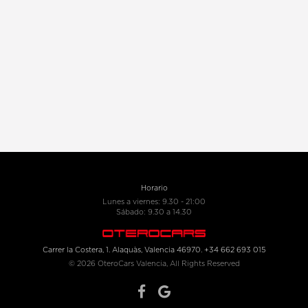
Horario
Lunes a viernes: 9.30 - 21:00
Sábado: 9.30 a 14.30
Carrer la Costera, 1. Alaquàs, Valencia 46970. +34 662 693 015
© 2026 OteroCars Valencia, All Rights Reserved