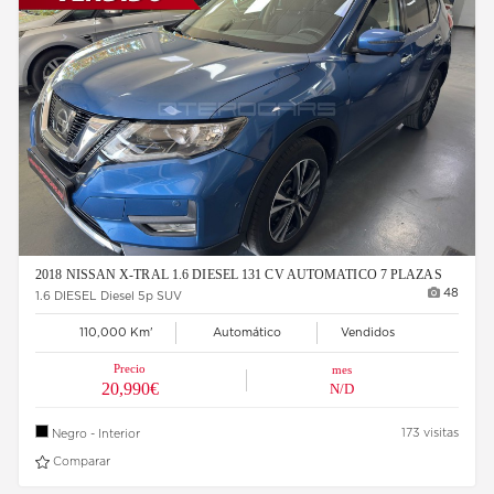
2018 NISSAN X-TRAL 1.6 DIESEL 131 CV AUTOMATICO 7 PLAZAS
48
1.6 DIESEL Diesel 5p SUV
110,000 Km'
Automático
Vendidos
Precio
mes
20,990€
N/D
173 visitas
Negro - Interior
Comparar