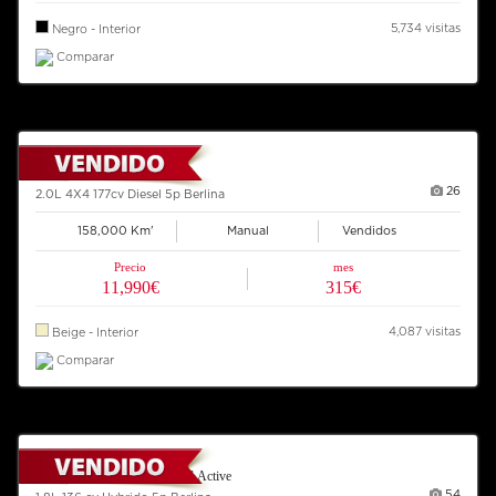
5,734 visitas
Negro - Interior
Comparar
2008 BMW X3
26
2.0L 4X4 177cv Diesel 5p Berlina
158,000 Km'
Manual
Vendidos
Precio
mes
11,990€
315€
4,087 visitas
Beige - Interior
Comparar
2013 TOYOTA Auris Hybrid Active
54