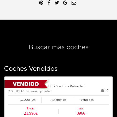
Buscar más coches
Coches Vendidos
2012 VOLKSWAGEN Sharan DSG Sport BlueMotion Tech
40
2.0L TDI 170cv Diesel 5p Sedan
123,000 Km'
Automático
Vendidos
Precio
mes
21,990€
396€