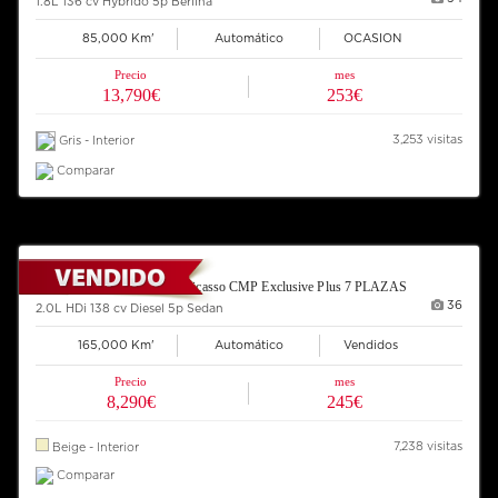
1.8L 136 cv Hybrido 5p Berlina
85,000 Km'
Automático
OCASION
Precio
mes
13,790€
253€
3,253 visitas
Gris - Interior
Comparar
2007 CITROEN Grand C4 Picasso CMP Exclusive Plus 7 PLAZAS
36
2.0L HDi 138 cv Diesel 5p Sedan
165,000 Km'
Automático
Vendidos
Precio
mes
8,290€
245€
7,238 visitas
Beige - Interior
Comparar