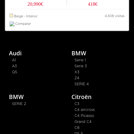
20,990€
418€
4,308 visitas
Beige - Interior
Comparar
Audi
BMW
A1
Serie 1
A3
Serie 3
Q5
X3
Z4
SERIE 4
BMW
Citroën
SERIE 2
C3
C4 aircross
C4 Picasso
Grand C4
C8
DS 5