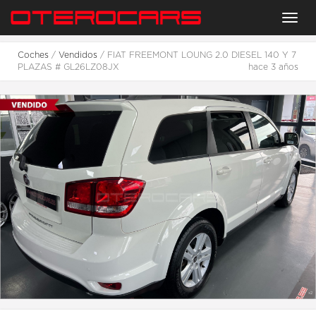
Menu
Coches
/
Vendidos
/ FIAT FREEMONT LOUNG 2.0 DIESEL 140 Y 7
PLAZAS # GL26LZ08JX
hace 3 años
2