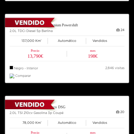
2014 FORD Mondeo 140 Titanium Powershift
24
2.0L TDCi Diesel 5p Berlina
137,000 Km'
Automático
Vendidos
Precio
mes
13,790€
198€
2,846 visitas
Negro - Interior
Comparar
2012 VOLKSWAGEN Scirocco DSG
20
2.0L TSI 210cv Gasolina 3p Coupé
78,000 Km'
Automático
Vendidos
Precio
mes