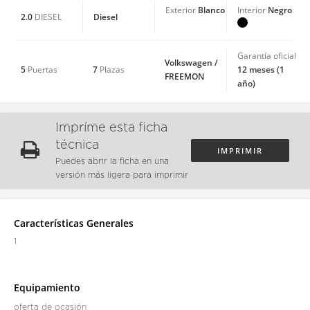
Blanco
Negro
Exterior
Interior
2.0
Diesel
DIESEL
Garantía oficial
Volkswagen /
5
7
12 meses (1
Puertas
Plazas
FREEMON
año)
Impríme esta ficha
técnica
IMPRIMIR
Puedes abrir la ficha en una
versión más ligera para imprimir
Características Generales
1
Equipamiento
oferta de ocasión