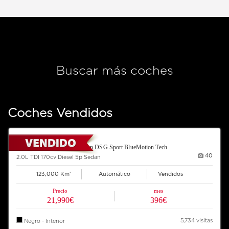
Buscar más coches
Coches Vendidos
2012 VOLKSWAGEN Sharan DSG Sport BlueMotion Tech
40
2.0L TDI 170cv Diesel 5p Sedan
123,000 Km'
Automático
Vendidos
Precio
mes
21,990€
396€
5,734 visitas
Negro - Interior