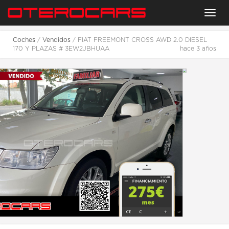
Menu
Coches
/
Vendidos
/ FIAT FREEMONT CROSS AWD 2.0 DIESEL
170 Y PLAZAS # 3EW2JBHUAA
hace 3 años
2