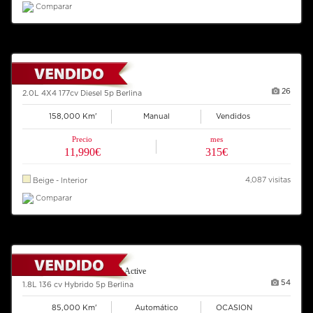
Comparar
2008 BMW X3
26
2.0L 4X4 177cv Diesel 5p Berlina
158,000 Km'
Manual
Vendidos
Precio
mes
11,990€
315€
4,087 visitas
Beige - Interior
Comparar
2013 TOYOTA Auris Hybrid Active
54
1.8L 136 cv Hybrido 5p Berlina
85,000 Km'
Automático
OCASION