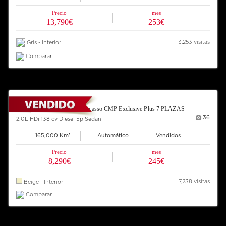
Precio
mes
13,790€
253€
3,253 visitas
Gris - Interior
Comparar
2007 CITROEN Grand C4 Picasso CMP Exclusive Plus 7 PLAZAS
36
2.0L HDi 138 cv Diesel 5p Sedan
165,000 Km'
Automático
Vendidos
Precio
mes
8,290€
245€
7,238 visitas
Beige - Interior
Comparar