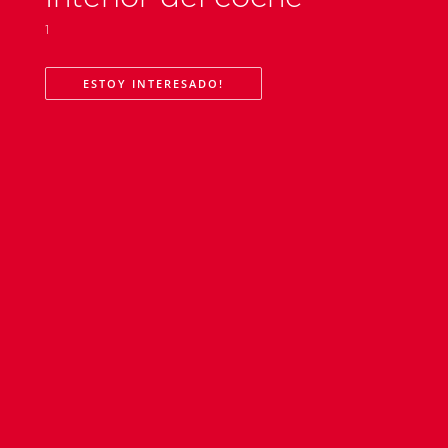
1
ESTOY INTERESADO!
CONTACTAR
Hablamos inglés y español // We speak english and spanish.
Atendemos en los horarios indicados, su mensaje será revisado
y en el brevedad responderemos su inquietud.