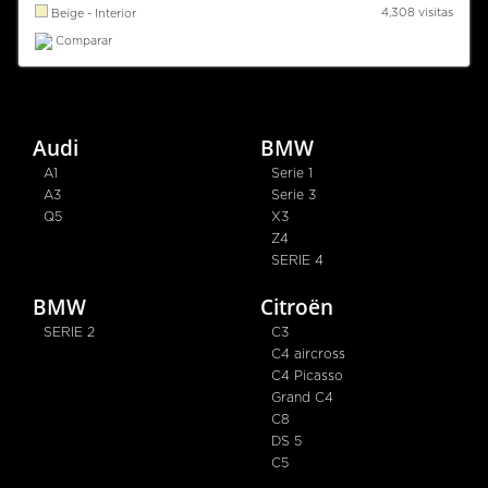
4,308 visitas
Beige - Interior
Comparar
Audi
BMW
A1
Serie 1
A3
Serie 3
Q5
X3
Z4
SERIE 4
BMW
Citroën
SERIE 2
C3
C4 aircross
C4 Picasso
Grand C4
C8
DS 5
C5