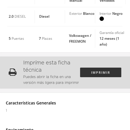
Manual
Vendidos
Blanco
Negro
Exterior
Interior
2.0
Diesel
DIESEL
Garantía oficial
Volkswagen /
5
7
12 meses (1
Puertas
Plazas
FREEMON
año)
Impríme esta ficha
técnica
IMPRIMIR
Puedes abrir la ficha en una
versión más ligera para imprimir
Características Generales
1
Equipamiento