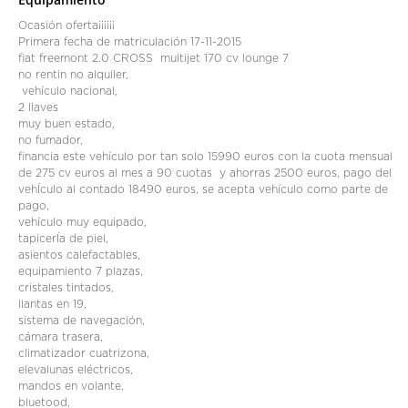
Ocasión oferta¡¡¡¡¡¡
Primera fecha de matriculación 17-11-2015
fiat freemont 2.0 CROSS multijet 170 cv lounge 7
no rentin no alquiler,
vehículo nacional,
2 llaves
muy buen estado,
no fumador,
financia este vehículo por tan solo 15990 euros con la cuota mensual
de 275 cv euros al mes a 90 cuotas y ahorras 2500 euros, pago del
vehÍculo al contado 18490 euros, se acepta vehículo como parte de
pago,
vehículo muy equipado,
tapicerÍa de piel,
asientos calefactables,
equipamiento 7 plazas,
cristales tintados,
llantas en 19,
sistema de navegación,
cámara trasera,
climatizador cuatrizona,
elevalunas eléctricos,
mandos en volante,
bluetood,