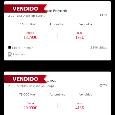
2014 FORD Mondeo 140 Titanium Powershift
24
2.0L TDCi Diesel 5p Berlina
137,000 Km'
Automático
Vendidos
Precio
mes
13,790€
198€
2,846 visitas
Negro - Interior
Comparar
2012 VOLKSWAGEN Scirocco DSG
20
2.0L TSI 210cv Gasolina 3p Coupé
78,000 Km'
Automático
Vendidos
Precio
mes
20,990€
418€