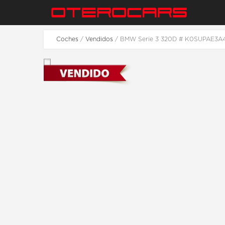
Coches
/
Vendidos
/ BMW Serie 3 320D # K0SUPAE3A