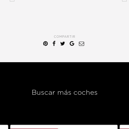
COMPARTIR
CONTACTAR
Hablamos inglés y español // We speak english and spanish.
emos en los horarios indicados, su mensaje será revisado y en el brevedad responderemos su inqu
Buscar más coches