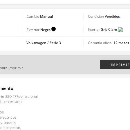
Manual
Vendidos
Cambio
Condición
Gris Claro
Negro
Interior
Exterior
Volkswagen / Serie 3
12 meses 
Garantía oficial
IMPRIMIR
 para imprimir
miento
ie 320 177cv nacional,
buen estado,
ros,
electricos,
 y parada,
de tracción,