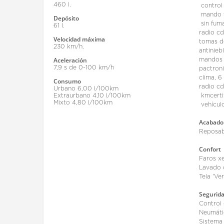
460 l.
control 
mando v
Depósito
sin fum
61 l.
radio cd
Velocidad máxima
tomas d
230 km/h.
antinieb
Aceleración
mandos 
7,9 s de 0-100 km/h
pactroni
clima, 6
Consumo
radio c
Urbano 6,00 l/100km
Extraurbano 4,10 l/100km
kmcerti
Mixto 4,80 l/100km
vehículo
Acabado 
Reposab
Confort
Faros xe
Lavado 
Tela 'Ve
Segurid
Control 
Neumáti
Sistema 