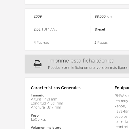
2009
88,000
Km
2.0L
Diesel
TDI 177cv
4
5
Puertas
Plazas
Impríme esta ficha técnica
Puedes abrir la ficha en una versión más ligera
Características Generales
Equipa
Tamaño
BMW ser
Altura 1.421 mm
en muy 
Longitud 4.531 mm
xenón,
Anchura 1.817 mm
lava-fa
Peso
espejos 
1.505 kg.
estrella
Volumen maletero
control 