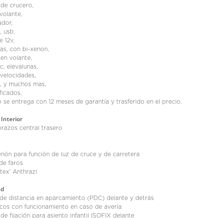
de crucero,
olante,
ador,
, usb,
e 12v,
las, con bi-xenon,
en volante,
c, elevalunas,
 velocidades,
d, y muchos mas,
ficados,
 se entrega con 12 meses de garantía y trasferido en el precio.
Interior
razos central trasero
nón para función de luz de cruce y de carretera
de faros
rtex' Anthrazi
ad
de distancia en aparcamiento (PDC) delante y detrás
cos con funcionamiento en caso de avería
de fijación para asiento infantil ISOFIX delante