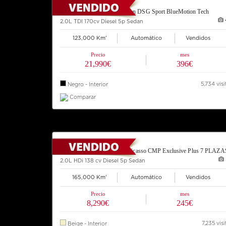
2012 VOLKSWAGEN Sharan DSG Sport BlueMotion Tech
2.0L TDI 170cv Diesel 5p Sedan
123,000 Km'
Automático
Vendidos
Precio
mes
21,990€
396€
5,734 visi
Negro - Interior
Comparar
2007 CITROEN Grand C4 Picasso CMP Exclusive Plus 7 PLAZA
2.0L HDi 138 cv Diesel 5p Sedan
165,000 Km'
Automático
Vendidos
Precio
mes
8,290€
245€
7,235 visi
Beige - Interior