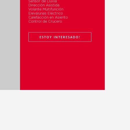
Sensor de Lluvia
Dirección Asistida
Volante Multifunción
Elevalunas Eléctrico
Calefacción en Asiento
Control de Crucero
ESTOY INTERESADO!