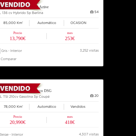
13 TOYOTA Auris Hybrid Active
54
L 136 cv Hybrido 5p Berlina
85,000 Km'
Automático
OCASION
Precio
mes
13,790€
253€
3,252 visitas
Gris - Interior
Comparar
12 VOLKSWAGEN Scirocco DSG
20
L TSI 210cv Gasolina 3p Coupé
78,000 Km'
Automático
Vendidos
Precio
mes
20,990€
418€
4,307 visitas
Beige - Interior