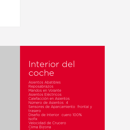
Interior del
coche
R
Asientos Abatibles
Reposabrazos
Mandos en Volante
Asientos Eléctricos
Calefacción en Asientos
Número de Asientos 4
Sensores de Aparcamiento frontal y
trasero
Diseño de Interior cuero 100%
Isofix
Velocidad de Crucero
Clima Bizona