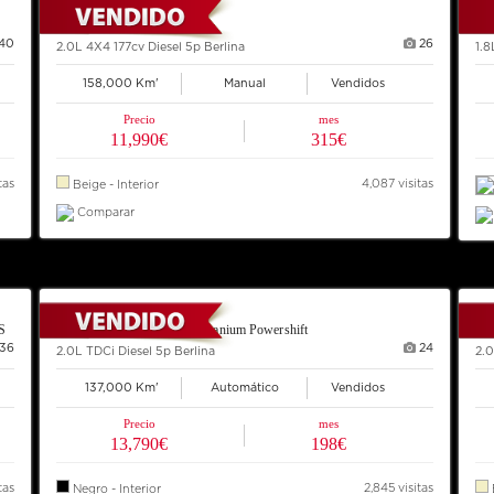
2008 BMW X3
20
40
26
2.0L 4X4 177cv Diesel 5p Berlina
1.8
158,000 Km'
Manual
Vendidos
Precio
mes
11,990€
315€
tas
4,087 visitas
Beige - Interior
Comparar
S
2014 FORD Mondeo 140 Titanium Powershift
20
36
24
2.0L TDCi Diesel 5p Berlina
2.0
137,000 Km'
Automático
Vendidos
Precio
mes
13,790€
198€
tas
2,845 visitas
Negro - Interior