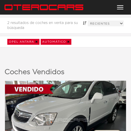
Menu
2 resultados de coches en venta para su
búsqueda
OPEL ANTARA
AUTOMÁTICO
Coches Vendidos