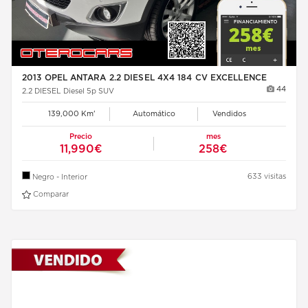
2013 OPEL ANTARA 2.2 DIESEL 4X4 184 CV EXCELLENCE
44
2.2 DIESEL Diesel 5p SUV
139,000 Km'
Automático
Vendidos
Precio
mes
11,990€
258€
633 visitas
Negro - Interior
Comparar