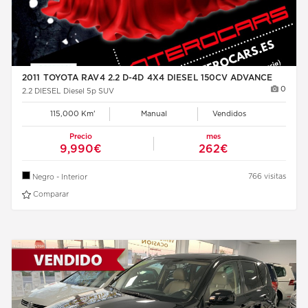
2011 TOYOTA RAV4 2.2 D-4D 4X4 DIESEL 150CV ADVANCE
0
2.2 DIESEL Diesel 5p SUV
115,000 Km'
Manual
Vendidos
Precio
mes
9,990€
262€
766 visitas
Negro - Interior
Comparar