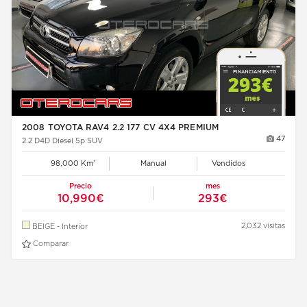
2008 TOYOTA RAV4 2.2 177 CV 4X4 PREMIUM
47
2.2 D4D Diesel 5p SUV
98,000 Km'
Manual
Vendidos
Precio
mes
10,990€
293€
2,032 visitas
BEIGE - Interior
Comparar