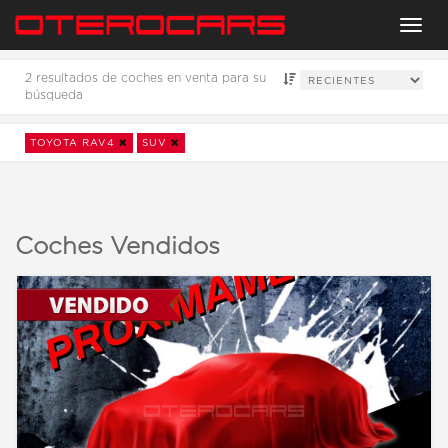
Menu
2 resultados de coches en venta para su
búsqueda
TOYOTA RAV4
SUV
Coches Vendidos