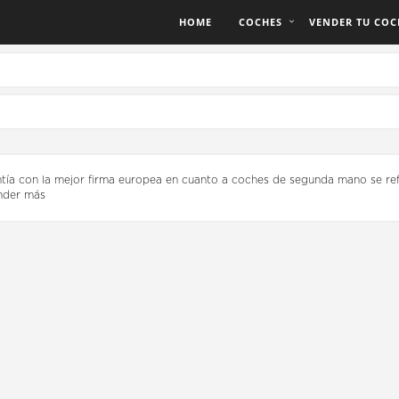
HOME
COCHES
VENDER TU COC
tía con la mejor firma europea en cuanto a coches de segunda mano se ref
nder más