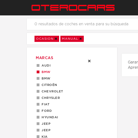
0 resultados de coches en venta para su búsqueda
OCASION
MANUAL
MARCAS
Garan
AUDI
Apre
BMW
BMW
CITROËN
CHEVROLET
CHRYSLER
FIAT
FORD
HYUNDAI
JEEP
JEEP
KIA