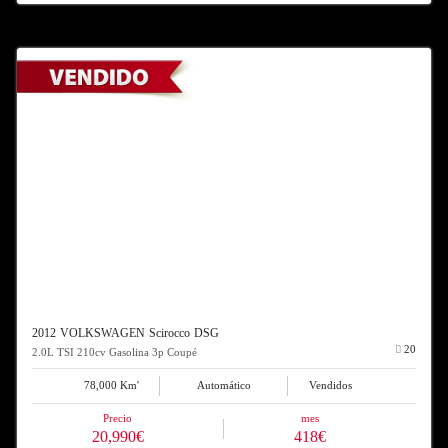
2012 VOLKSWAGEN Scirocco DSG
20
2.0L TSI 210cv Gasolina 3p Coupé
78,000 Km'
Automático
Vendidos
Precio
mes
20,990€
418€