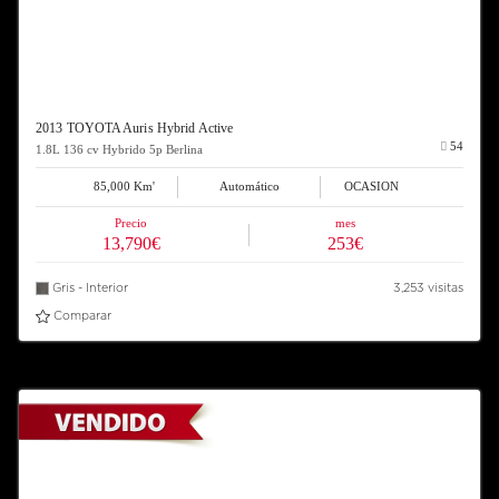
2013 TOYOTA Auris Hybrid Active
54
1.8L 136 cv Hybrido 5p Berlina
85,000 Km'
Automático
OCASION
Precio
mes
13,790€
253€
Gris - Interior
3,253 visitas
Comparar