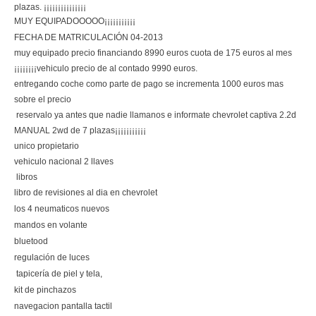
plazas. ¡¡¡¡¡¡¡¡¡¡¡¡¡¡¡
MUY EQUIPADOOOOO¡¡¡¡¡¡¡¡¡¡¡
FECHA DE MATRICULACIÓN 04-2013
muy equipado precio financiando 8990 euros cuota de 175 euros al mes
¡¡¡¡¡¡¡¡vehiculo precio de al contado 9990 euros.
entregando coche como parte de pago se incrementa 1000 euros mas
sobre el precio
reservalo ya antes que nadie llamanos e informate chevrolet captiva 2.2d
MANUAL 2wd de 7 plazas¡¡¡¡¡¡¡¡¡¡¡
unico propietario
vehiculo nacional 2 llaves
libros
libro de revisiones al dia en chevrolet
los 4 neumaticos nuevos
mandos en volante
bluetood
regulación de luces
tapicería de piel y tela,
kit de pinchazos
navegacion pantalla tactil