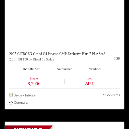
2007 CITROEN Grand C4 Picasso CMP Exclusive Plus 7 PLAZAS
36
2.0L HDi 138 cv Diesel 5p Sedan
165,000 Km'
Automático
Vendidos
Precio
mes
8,290€
245€
7,235 visitas
Beige - Interior
Comparar