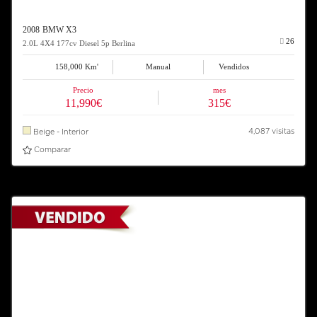
2008 BMW X3
26
2.0L 4X4 177cv Diesel 5p Berlina
158,000 Km'
Manual
Vendidos
Precio
mes
11,990€
315€
4,087 visitas
Beige - Interior
Comparar