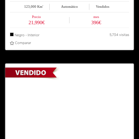
123,000 Km'
Automático
Vendidos
Precio
mes
21,990€
396€
5,734 visitas
Negro - Interior
Comparar