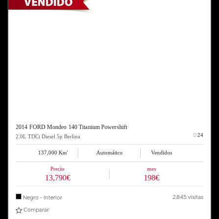
2014 FORD Mondeo 140 Titanium Powershift
24
2.0L TDCi Diesel 5p Berlina
137,000 Km'
Automático
Vendidos
Precio
mes
13,790€
198€
2,845 visitas
Negro - Interior
Comparar