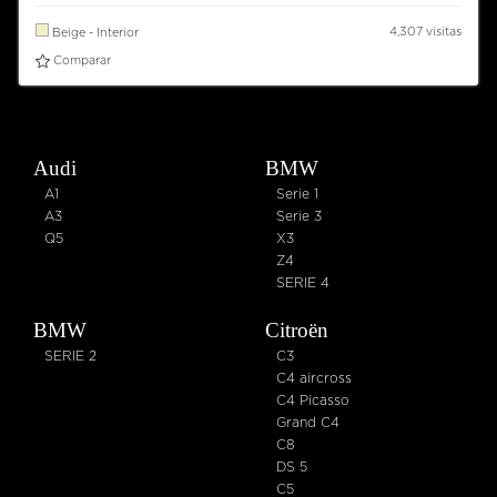
4,307 visitas
Beige - Interior
Comparar
Audi
BMW
A1
Serie 1
A3
Serie 3
Q5
X3
Z4
SERIE 4
BMW
Citroën
SERIE 2
C3
C4 aircross
C4 Picasso
Grand C4
C8
DS 5
C5