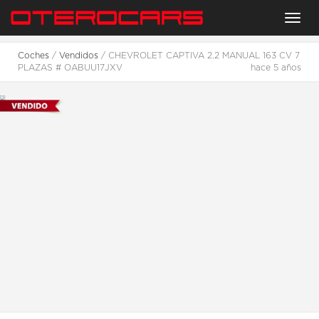
Menu
Coches
/
Vendidos
/ CHEVROLET CAPTIVA 2.2 MANUAL 163 CV 7
PLAZAS # OABUU17JXV
hace 5 años
2