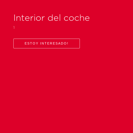
Interior del coche
1
ESTOY INTERESADO!
CONTACTAR
Hablamos inglés y español // We speak english and spanish.
Atendemos en los horarios indicados, su mensaje será revisado
y en el brevedad responderemos su inquietud.